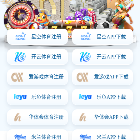
手机App
网页版
季后赛关键时刻得分：詹姆斯
末节23分展现巨星本色
2026-06-08 00:23
61 次阅读
首页
/
体育新闻