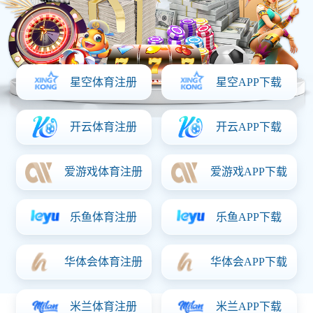
手机App
网页版
国米遭争议绝杀！图拉姆进球
前犯规在先，主裁判定有效引
众怒
2026-06-08 14:18
65 次阅读
首页
/
体育新闻