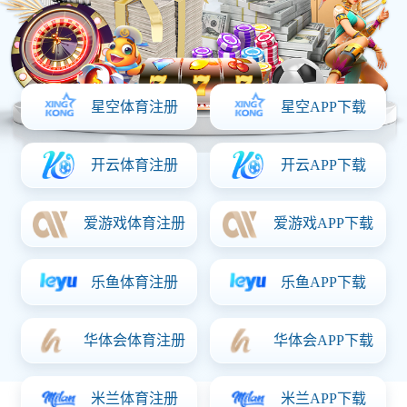
手机App
网页版
关于乐动官方下载
乐动官方下载是一家融合科技创新与全球视野的体育赛事服
务平台，致力于为用户提供高效、可信赖的互动观赛体验。
从数据同步到高清直播、从终端兼容到多语言支持，我们不
断突破技术边界，构建智能化、低延迟、高稳定的服务体
系。 每一次点击，都体现我们对用户体验的专注与专业。